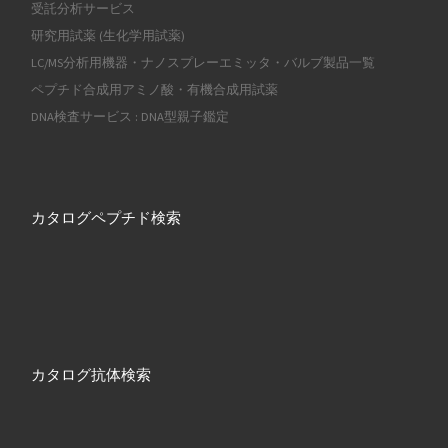
受託分析サービス
研究用試薬 (生化学用試薬)
LC/MS分析用機器・ナノスプレーエミッタ・バルブ製品一覧
ペプチド合成用アミノ酸・有機合成用試薬
DNA検査サービス : DNA型親子鑑定
カタログペプチド検索
カタログ抗体検索