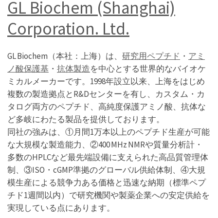
GL Biochem (Shanghai)
Corporation. Ltd.
GL Biochem（本社：上海）は、
研究用ペプチド
・
アミ
ノ酸保護基
・
抗体製造
を中心とする世界的なバイオケ
ミカルメーカーです。1998年設立以来、上海をはじめ
複数の製造拠点とR&Dセンターを有し、カスタム・カ
タログ両方のペプチド、高純度保護アミノ酸、抗体な
ど多岐にわたる製品を提供しております。
同社の強みは、①月間1万本以上のペプチド生産が可能
な大規模な製造能力、②400 MHz NMRや質量分析計・
多数のHPLCなど最先端設備に支えられた高品質管理体
制、③ISO・cGMP準拠のグローバル供給体制、④大規
模生産による競争力ある価格と迅速な納期（標準ペプ
チド1週間以内）で研究機関や製薬企業への安定供給を
実現している点にあります。