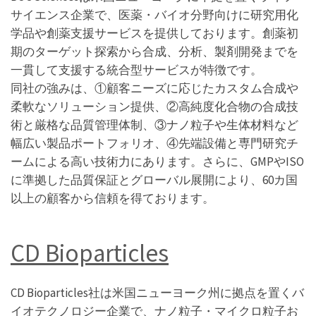
サイエンス企業で、医薬・バイオ分野向けに研究用化
学品や創薬支援サービスを提供しております。創薬初
期のターゲット探索から合成、分析、製剤開発までを
一貫して支援する統合型サービスが特徴です。
同社の強みは、①顧客ニーズに応じたカスタム合成や
柔軟なソリューション提供、②高純度化合物の合成技
術と厳格な品質管理体制、③ナノ粒子や生体材料など
幅広い製品ポートフォリオ、④先端設備と専門研究チ
ームによる高い技術力にあります。さらに、GMPやISO
に準拠した品質保証とグローバル展開により、60カ国
以上の顧客から信頼を得ております。
CD Bioparticles
CD Bioparticles社は米国ニューヨーク州に拠点を置くバ
イオテクノロジー企業で、ナノ粒子・マイクロ粒子お