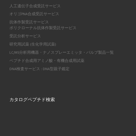
人工遺伝子合成受託サービス
オリゴPNA合成受託サービス
抗体作製受託サービス
ポリクローナル抗体作製受託サービス
受託分析サービス
研究用試薬 (生化学用試薬)
LC/MS分析用機器・ナノスプレーエミッタ・バルブ製品一覧
ペプチド合成用アミノ酸・有機合成用試薬
DNA検査サービス : DNA型親子鑑定
カタログペプチド検索