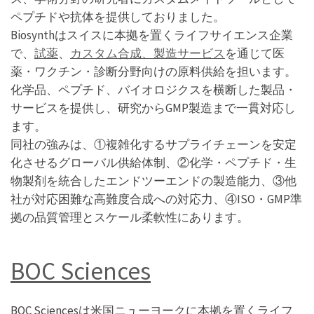
ペプチドや抗体を提供しておりました。
Biosynthはスイスに本拠を置くライフサイエンス企業
で、
試薬
、
カスタム合成、製造サービス
を通じて医
薬・ワクチン・診断分野向けの原料供給を担います。
化学品、ペプチド、バイオロジクスを横断した製品・
サービスを提供し、研究からGMP製造まで一貫対応し
ます。
同社の強みは、①複雑化するサプライチェーンを安定
化させるグローバル供給体制、②化学・ペプチド・生
物製剤を統合したエンドツーエンドの製造能力、③他
社が対応困難な高難度合成への対応力、④ISO・GMP準
拠の品質管理とスケール柔軟性にあります。
BOC Sciences
BOC Sciencesは米国ニューヨークに本拠を置くライフ