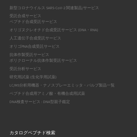
新型コロナウイルス SARS-CoV-2 関連製品/サービス
受託合成サービス
ペプチド合成受託サービス
オリゴヌクレオチド合成受託サービス (DNA・RNA)
人工遺伝子合成受託サービス
オリゴPNA合成受託サービス
抗体作製受託サービス
ポリクローナル抗体作製受託サービス
受託分析サービス
研究用試薬 (生化学用試薬)
LC/MS分析用機器・ナノスプレーエミッタ・バルブ製品一覧
ペプチド合成用アミノ酸・有機合成用試薬
DNA検査サービス : DNA型親子鑑定
カタログペプチド検索