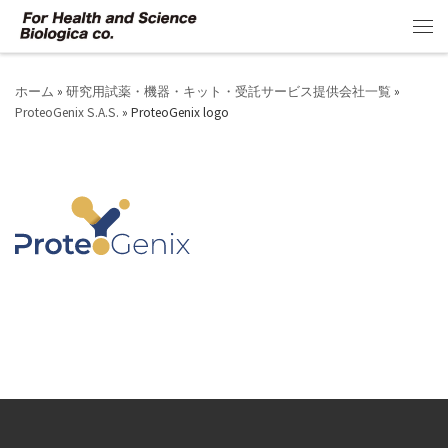
コンテンツへスキップ
メ
ホーム
»
研究用試薬・機器・キット・受託サービス提供会社一覧
»
ProteoGenix S.A.S.
»
ProteoGenix logo