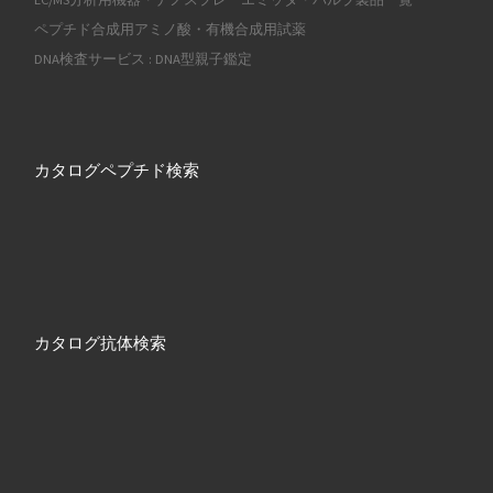
ペプチド合成用アミノ酸・有機合成用試薬
DNA検査サービス : DNA型親子鑑定
カタログペプチド検索
カタログ抗体検索