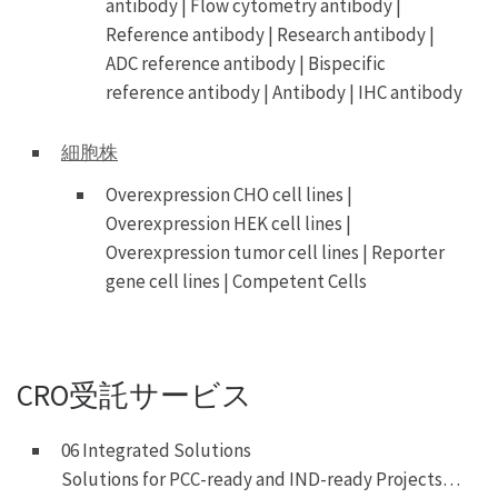
antibody | Flow cytometry antibody |
Reference antibody | Research antibody |
ADC reference antibody | Bispecific
reference antibody | Antibody | IHC antibody
細胞株
Overexpression CHO cell lines |
Overexpression HEK cell lines |
Overexpression tumor cell lines | Reporter
gene cell lines | Competent Cells
CRO受託サービス
06 Integrated Solutions
Solutions for PCC-ready and IND-ready Projects…