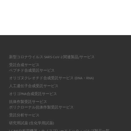
新型コロナウイルス SARS-CoV-2 関連製品/サービス
受託合成サービス
ペプチド合成受託サービス
オリゴヌクレオチド合成受託サービス (DNA・RNA)
人工遺伝子合成受託サービス
オリゴPNA合成受託サービス
抗体作製受託サービス
ポリクローナル抗体作製受託サービス
受託分析サービス
研究用試薬 (生化学用試薬)
LC/MS分析用機器・ナノスプレーエミッタ・バルブ製品一覧