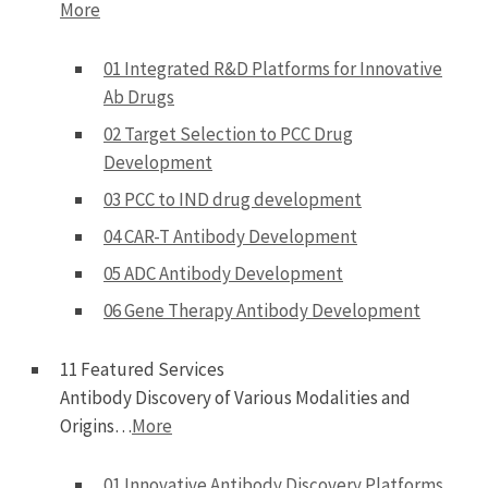
More
01 Integrated R&D Platforms for Innovative
Ab Drugs
02 Target Selection to PCC Drug
Development
03 PCC to IND drug development
04 CAR-T Antibody Development
05 ADC Antibody Development
06 Gene Therapy Antibody Development
11 Featured Services
Antibody Discovery of Various Modalities and
Origins…
More
01 Innovative Antibody Discovery Platforms