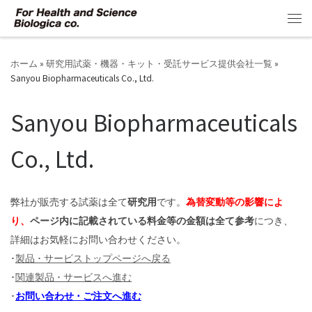
コンテンツへスキップ
メ
ホーム
»
研究用試薬・機器・キット・受託サービス提供会社一覧
»
Sanyou Biopharmaceuticals Co., Ltd.
Sanyou Biopharmaceuticals
Co., Ltd.
弊社が販売する試薬は全て
研究用
です。
為替変動等の影響によ
り、
ページ内に記載されている料金等の金額は全て参考
につき、
詳細はお気軽にお問い合わせください。
･
製品 ･ サービストップページへ戻る
･
関連製品 ･ サービスへ進む
･
お問い合わせ ･ ご注文へ進む