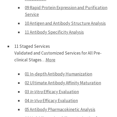
09 Rapid Protein Expression and Purification
Service
10 Antigen and Antibody Structure Analysis
11 Antibody Specificity Analysis
11 Staged Services
Validated and Customized Services for All Pre-
clinical Stages…
More
01 In-depth Antibody Humanization
02 Ultimate Antibody Affinity Maturation
03
In Vitro
Efficacy Evaluation
04
In Vivo
Efficacy Evaluation
05 Antibody Pharmacokinetic Analysis