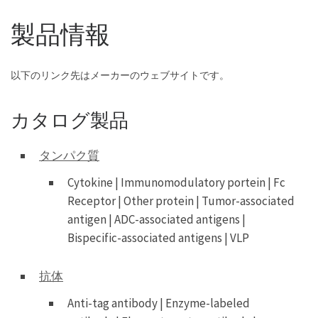
製品情報
以下のリンク先はメーカーのウェブサイトです。
カタログ製品
タンパク質
Cytokine | Immunomodulatory portein | Fc
Receptor | Other protein | Tumor-associated
antigen | ADC-associated antigens |
Bispecific-associated antigens | VLP
抗体
Anti-tag antibody | Enzyme-labeled