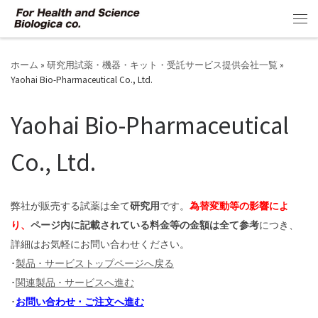
コンテンツへスキップ
メ
ホーム
»
研究用試薬・機器・キット・受託サービス提供会社一覧
»
Yaohai Bio-Pharmaceutical Co., Ltd.
Yaohai Bio-Pharmaceutical
Co., Ltd.
弊社が販売する試薬は全て
研究用
です。
為替変動等の影響によ
り、
ページ内に記載されている料金等の金額は全て参考
につき、
詳細はお気軽にお問い合わせください。
･
製品 ･ サービストップページへ戻る
･
関連製品 ･ サービスへ進む
･
お問い合わせ ･ ご注文へ進む