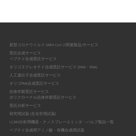
新型コロナウイルス SARS-CoV-2 関連製品/サービス
受託合成サービス
ペプチド合成受託サービス
オリゴヌクレオチド合成受託サービス (DNA・RNA)
人工遺伝子合成受託サービス
オリゴPNA合成受託サービス
抗体作製受託サービス
ポリクローナル抗体作製受託サービス
受託分析サービス
研究用試薬 (生化学用試薬)
LC/MS分析用機器・ナノスプレーエミッタ・バルブ製品一覧
ペプチド合成用アミノ酸・有機合成用試薬