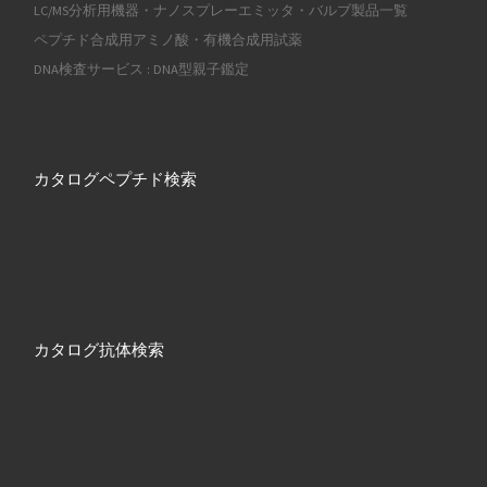
LC/MS分析用機器・ナノスプレーエミッタ・バルブ製品一覧
ペプチド合成用アミノ酸・有機合成用試薬
DNA検査サービス : DNA型親子鑑定
カタログペプチド検索
カタログ抗体検索