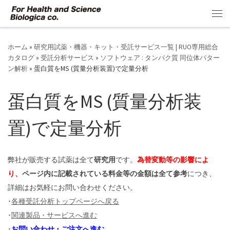
コンテンツへスキップ
メ
ホーム
»
研究用試薬・機器・キット・受託サービス一覧 | RUO専用総合
カタログ
»
受託分析サービス
»
ソフトウェア : タンパク質 同位体パター
ン解析
»
蛋白質をMS (質量分析装置)で定量分析
蛋白質をMS (質量分析装
置)で定量分析
弊社が販売する試薬は全て
研究用
です。
為替変動等の影響によ
り、
ページ内に記載されている料金等の金額は全て参考
につき、
詳細はお気軽にお問い合わせください。
･
各種受託分析トップページへ戻る
･
関連製品 ･ サービスへ進む
･
お問い合わせ ･ ご注文へ進む