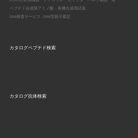
ペプチド合成用アミノ酸・有機合成用試薬
DNA検査サービス : DNA型親子鑑定
カタログペプチド検索
カタログ抗体検索