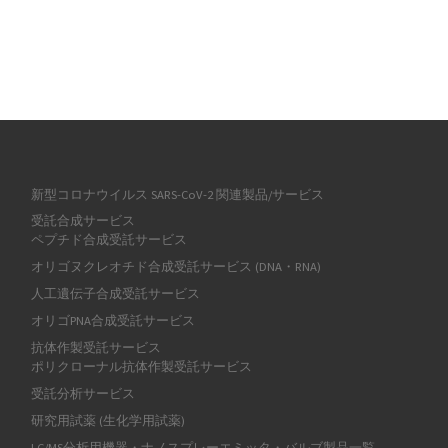
新型コロナウイルス SARS-CoV-2 関連製品/サービス
受託合成サービス
ペプチド合成受託サービス
オリゴヌクレオチド合成受託サービス (DNA・RNA)
人工遺伝子合成受託サービス
オリゴPNA合成受託サービス
抗体作製受託サービス
ポリクローナル抗体作製受託サービス
受託分析サービス
研究用試薬 (生化学用試薬)
LC/MS分析用機器・ナノスプレーエミッタ・バルブ製品一覧