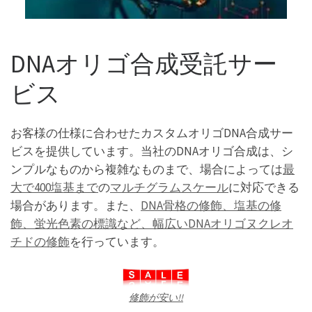
DNAオリゴ合成受託サー
ビス
お客様の仕様に合わせたカスタムオリゴDNA合成サー
ビスを提供しています。当社のDNAオリゴ合成は、シ
ンプルなものから複雑なものまで、場合によっては
最
大で400塩基まで
の
マルチグラムスケール
に対応できる
場合があります。また、
DNA骨格の修飾、塩基の修
飾、蛍光色素の標識など、幅広いDNAオリゴヌクレオ
チドの修飾
を行っています。
修飾が安い!!