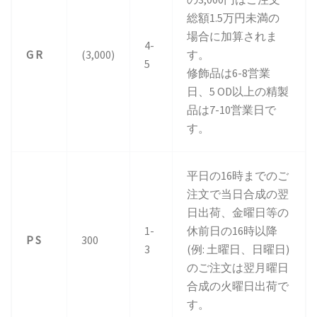
総額1.5万円未満の
場合に加算されま
4-
G R
(3,000)
す。
5
修飾品は6-8営業
日、5 OD以上の精製
品は7-10営業日で
す。
平日の16時までのご
注文で当日合成の翌
日出荷、金曜日等の
1-
休前日の16時以降
P S
300
3
(例: 土曜日、日曜日)
のご注文は翌月曜日
合成の火曜日出荷で
す。