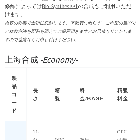
修飾によっては
Bio-Synthesis社
の合成もご利用いただ
けます。
為替の影響で金額は変動します。下記表に限らず、ご希望の量(OD)
と精製方法を
配列を添えてご提示
頂きますとお見積もりいたしま
すので遠慮なくお申し付けください。
上海合成
-Economy-
製
品
長
精
料
精製
コ
さ
製
金/BASE
料金
ー
ド
11-
OPC
45
OPC
26円
は無