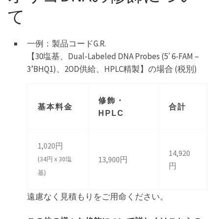
て
一例：製品コードG.R.
【30塩基、Dual-Labeled DNA Probes (5′ 6-FAM –
3’BHQ1)、2OD供給、HPLC精製】の場合 (税別)
修飾・
基本料金
合計
HPLC
1,020円
14,920
13,900円
(34円 x 30塩
円
基)
遠慮なく見積もりをご用命ください。