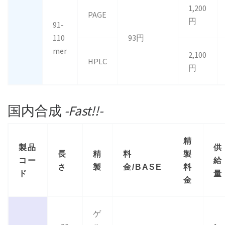
1,200
PAGE
円
91-
110
93円
mer
2,100
HPLC
円
国内合成
-Fast!!-
精
製品
供
長
精
料
製
コー
給
さ
製
金/BASE
料
ド
量
金
ゲ