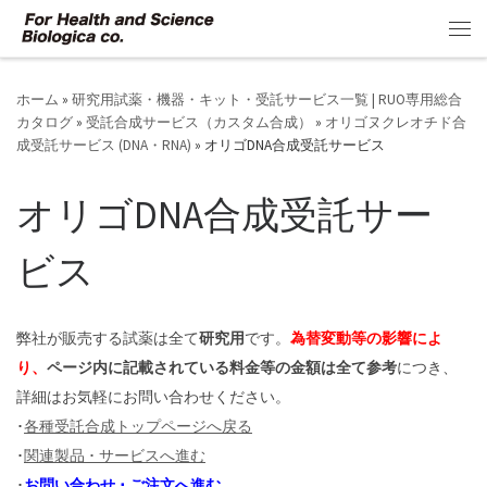
コンテンツへスキップ
メ
ホーム
»
研究用試薬・機器・キット・受託サービス一覧 | RUO専用総合
カタログ
»
受託合成サービス（カスタム合成）
»
オリゴヌクレオチド合
成受託サービス (DNA・RNA)
»
オリゴDNA合成受託サービス
オリゴDNA合成受託サー
ビス
弊社が販売する試薬は全て
研究用
です。
為替変動等の影響によ
り、
ページ内に記載されている料金等の金額は全て参考
につき、
詳細はお気軽にお問い合わせください。
･
各種受託合成トップページへ戻る
･
関連製品 ･ サービスへ進む
･
お問い合わせ ･ ご注文へ進む