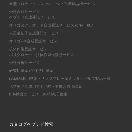
新型コロナウイルス SARS-CoV-2 関連製品/サービス
受託合成サービス
ペプチド合成受託サービス
オリゴヌクレオチド合成受託サービス (DNA・RNA)
人工遺伝子合成受託サービス
オリゴPNA合成受託サービス
抗体作製受託サービス
ポリクローナル抗体作製受託サービス
受託分析サービス
研究用試薬 (生化学用試薬)
LC/MS分析用機器・ナノスプレーエミッタ・バルブ製品一覧
ペプチド合成用アミノ酸・有機合成用試薬
DNA検査サービス : DNA型親子鑑定
カタログペプチド検索