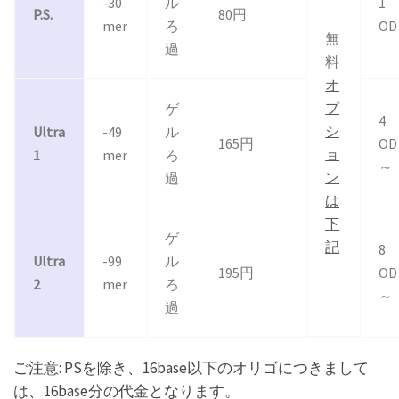
-30
ル
1
P.S.
80円
mer
ろ
OD
無
過
料
オ
プ
ゲ
4
シ
Ultra
-49
ル
165円
OD
ョ
1
mer
ろ
～
ン
過
は
下
ゲ
記
8
Ultra
-99
ル
195円
OD
2
mer
ろ
～
過
ご注意: PSを除き、16base以下のオリゴにつきまして
は、16base分の代金となります。