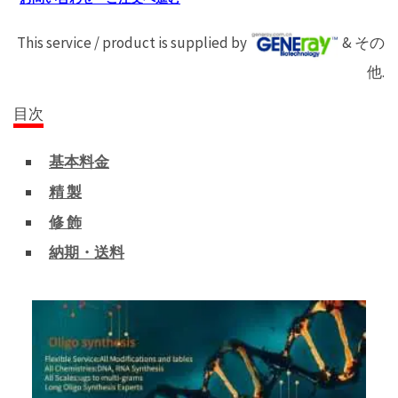
This service / product is supplied by
& その
他.
目次
基本料金
精 製
修 飾
納期・送料