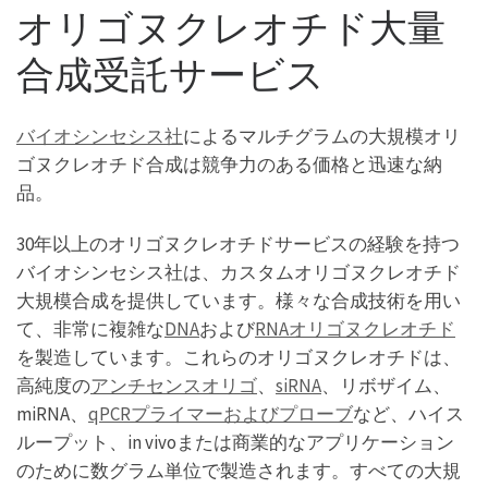
オリゴヌクレオチド大量
合成受託サービス
バイオシンセシス社
によるマルチグラムの大規模オリ
ゴヌクレオチド合成は競争力のある価格と迅速な納
品。
30年以上のオリゴヌクレオチドサービスの経験を持つ
バイオシンセシス社は、カスタムオリゴヌクレオチド
大規模合成を提供しています。様々な合成技術を用い
て、非常に複雑な
DNA
および
RNAオリゴヌクレオチド
を製造しています。これらのオリゴヌクレオチドは、
高純度の
アンチセンスオリゴ
、
siRNA
、リボザイム、
miRNA、
qPCRプライマーおよびプローブ
など、ハイス
ループット、in vivoまたは商業的なアプリケーション
のために数グラム単位で製造されます。すべての大規