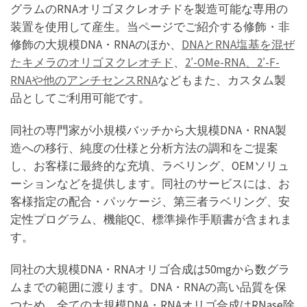
グラムのRNAオリゴヌクレオチドを製造可能な専用の
装置を使用して産生。当ページでご紹介する修飾・非
修飾の大規模DNA・RNAのほか、
DNAとRNA塩基を混ぜ
たキメラのオリゴヌクレオチド
、
2′-OMe-RNA、2′-F-
RNAや他のアンチセンスRNA
などもまた、カスタム製
品としてご利用可能です。
同社の専門家が小規模バッチから大規模DNA・RNA製
造への移行、純度の仕様と分析方法の調和をご提案
し、お客様に最終的な充填、ラベリング、OEMソリュ
ーションなどを提供します。同社のサービスには、お
客様指定の配合・パッケージ、第三者ラベリング、安
定性プログラム、機能QC、標準操作手順書が含まれま
す。
同社の大規模DNA・RNAオリゴ合成は50mgから数グラ
ムまでの範囲に渡ります。DNA・RNAの高い品質を保
つため、全ての大規模DNA・RNAオリゴ合成はRNase除