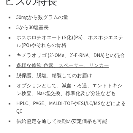
ビスの特長
50mgから数グラムの量
5から30塩基長
ホスホロチオエート(S化)(PS)、ホスホジエステ
ル(PO)やそれらの骨格
キメラオリゴ (2′-OMe、2′-F-RNA、DNA)との混合
多様な修飾: 色素、スペーサー、リンカー
脱保護、脱塩、精製してのお届け
オプションとして、滅菌・ろ過、エンドトキシ
ン検査、Na+塩交換、標準化及び分注なども
HPLC、PAGE、MALDI-TOFやESI/LC/MSなどによる
QC
供給協定を通して長期の安定価格も可能