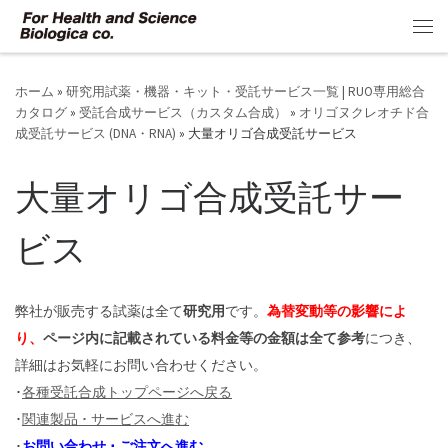
コンテンツへスキップ
メ
ホーム
»
研究用試薬・機器・キット・受託サービス一覧 | RUO専用総合
カタログ
»
受託合成サービス（カスタム合成）
»
オリゴヌクレオチド合
成受託サービス (DNA・RNA)
»
大量オリゴ合成受託サービス
大量オリゴ合成受託サー
ビス
弊社が販売する試薬は全て
研究用
です。
為替変動等の影響によ
り、
ページ内に記載されている料金等の金額は全て参考
につき、
詳細はお気軽にお問い合わせください。
･
各種受託合成トップページへ戻る
･
関連製品 ･ サービスへ進む
･
お問い合わせ ･ ご注文へ進む