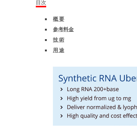
目次
概 要
参考料金
技 術
用 途