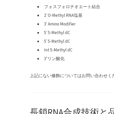
フォスフォロチオエート結合
2′ O-Methyl RNA塩基
3′ Amino Modifier
5′ 5-Methyl dC
5′ 5-Methyl dC
Int 5-Methyl dC
3’リン酸化
上記にない修飾についてはお問い合わせく
長鎖RNA合成技術と