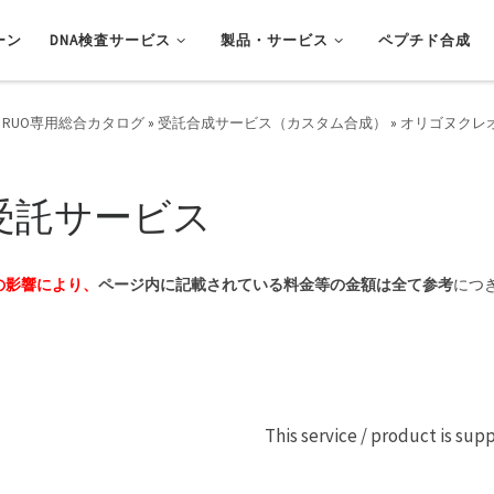
ーン
DNA検査サービス
製品・サービス
ペプチド合成
 RUO専用総合カタログ
»
受託合成サービス（カスタム合成）
»
オリゴヌクレオ
受託サービス
の影響により、
ページ内に記載されている料金等の金額は全て参考
につ
This service / product is sup