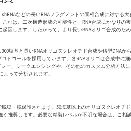
、shRNAなどの長いRNAフラグメントの固相合成に対する
これは、二次構造形成の可能性と、RNA合成にかなりの複雑性
起因します。したがって、より長いRNAオリゴ合成のため
の、最大300塩基と長いRNAオリゴヌクレオチド合成や鋳型DN
プロトコールを採用しています。各RNAオリゴは合成中に
スプレー、シークエンシングや、その他のカスタム分析方法
動によって分析されます。
料金なしで脱塩・脱保護されます。50塩基以上のオリゴヌクレオチ
ことを強く推奨します。必要な精製レベルが不明な場合は、ご相