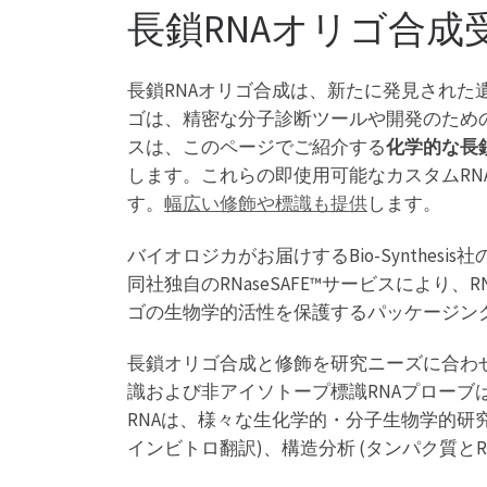
長鎖RNAオリゴ合成
長鎖RNAオリゴ合成は、新たに発見された
ゴは、精密な分子診断ツールや開発のため
スは、このページでご紹介する
化学的な長鎖R
します。これらの即使用可能なカスタムRN
す。
幅広い修飾や標識も提供
します。
バイオロジカがお届けするBio-Synthes
同社独自のRNaseSAFE™サービスにより
ゴの生物学的活性を保護するパッケージン
長鎖オリゴ合成と修飾を研究ニーズに合わ
識および非アイソトープ標識RNAプロー
RNAは、様々な生化学的・分子生物学的研
インビトロ翻訳)、構造分析 (タンパク質と