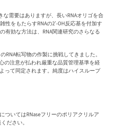
大きな需要はありますが、長いRNAオリゴを合
をもたらすRNAの2′-OH反応基を付加す
の有効な方法は、RNA関連研究のさらなる
AからのRNA転写物の作製に挑戦してきました。
細心の注意が払われ厳重な品質管理基準を経
によって同定されます。純度はハイスループ
ドについてはRNaseフリーのポリアクリルア
談ください。