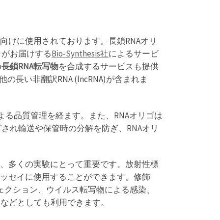
向けに使用されております。長鎖RNAオリ
カがお届けする
Bio-Synthesis社
によるサービ
の
長鎖RNA転写物
を合成するサービスも提供
の長い非翻訳RNA (lncRNA)が含まれま
などによる品質管理を経ます。また、RNAオリゴは
ングされ輸送や保管時の分解を防ぎ、RNAオリ
は、多くの実験にとって重要です。放射性標
アッセイに使用することができます。修飾
ジェクション、ウイルス転写物による感染、
対照などとしても利用できます。