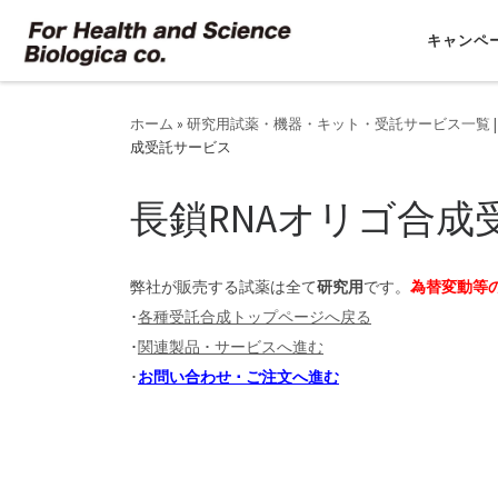
コンテンツへスキップ
キャンペ
ホーム
»
研究用試薬・機器・キット・受託サービス一覧 |
成受託サービス
長鎖RNAオリゴ合成
弊社が販売する試薬は全て
研究用
です。
為替変動等
･
各種受託合成トップページへ戻る
･
関連製品 ･ サービスへ進む
･
お問い合わせ ･ ご注文へ進む