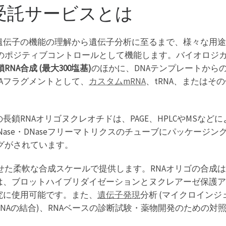
受託サービスとは
遺伝子の機能の理解から遺伝子分析に至るまで、様々な用途
のポジティブコントロールとして機能します。バイオロジ
NA合成 (最大300塩基)
のほかに、DNAテンプレートから
Aフラグメントとして、
カスタムmRNA
、tRNA、またはその他
is社の長鎖RNAオリゴヌクレオチドは、PAGE、HPLCやMS
、RNase・DNaseフリーマトリクスのチューブにパッケージ
グがされています。
せた柔軟な合成スケールで提供します。RNAオリゴの合成
ブは、ブロットハイブリダイゼーションとヌクレアーゼ保護
究に使用可能です。また、
遺伝子発現
分析 (マイクロイン
RNAの結合)、RNAベースの診断試験・薬物開発のための